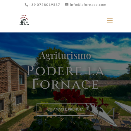
+39 0758019537
info@lafornace.com
Agriturismo
Podere la
Fornace
CHIAMACI E PRENOTA