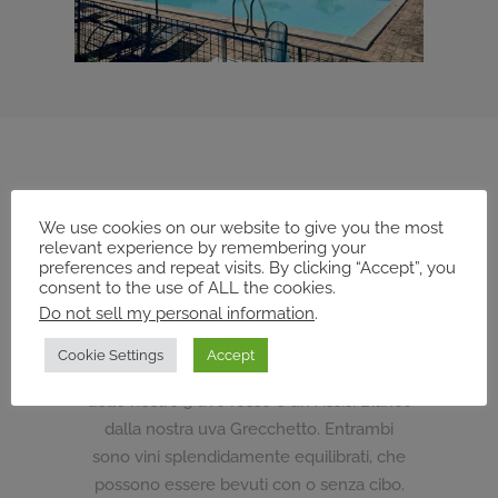
I NOSTRI VINI
We use cookies on our website to give you the most
relevant experience by remembering your
preferences and repeat visits. By clicking “Accept”, you
consent to the use of ALL the cookies.
Il nostro vigneto vanta quasi 5 ettari ed è
Do not sell my personal information
.
composto da 4 specie di uve, merlot,
cabernet, sangiovese e grecchetto.
Cookie Settings
Accept
Offriamo un Assisi Rosso che è un blend
delle nostre 3 uve rosse e un Assisi Bianco
dalla nostra uva Grecchetto. Entrambi
sono vini splendidamente equilibrati, che
possono essere bevuti con o senza cibo.