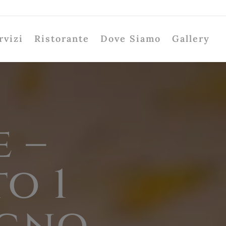
rvizi
Ristorante
Dove Siamo
Gallery
e –
o 1