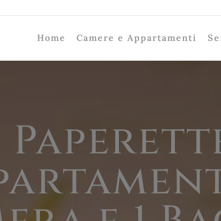
Home
Camere e Appartamenti
Se
 Paperett
partament