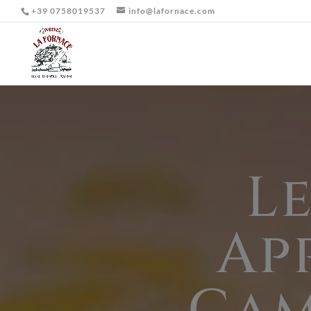
+39 0758019537
info@lafornace.com
Le
Ap