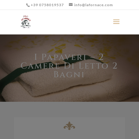
+39 0758019537
info@lafornace.com
I Papaveri – 2
Camere Di Letto 2
Bagni