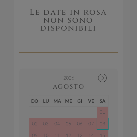
Le date in rosa
non sono
disponibili
2026
AGOSTO
DO
LU
MA
ME
GI
VE
SA
01
02
03
04
05
06
07
08
09
10
11
12
13
14
15