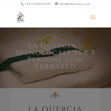
+39 0758019537
info@lafornace.com
La Quercia –
Monolocale per 3
Persone con
Terrazzo
LA QUERCIA